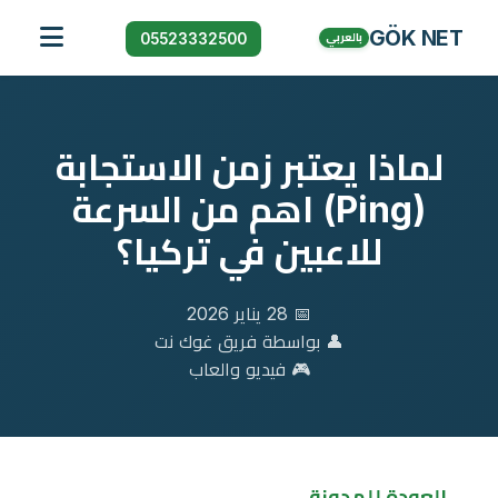
GÖK NET
05523332500
بالعربي
الرئيسية
خدماتنا
لماذا يعتبر زمن الاستجابة
الباقات
(Ping) اهم من السرعة
المدونة
الاسئلة الشائعة
للاعبين في تركيا؟
📅 28 يناير 2026
👤 بواسطة فريق غوك نت
🎮 فيديو والعاب
← العودة للمدونة