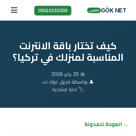
GÖK NET
05523332500
بالعربي
الرئيسية
خدماتنا
كيف تختار باقة الانترنت
الباقات
المناسبة لمنزلك في تركيا؟
المدونة
الاسئلة الشائعة
📅 25 يناير 2026
👤 بواسطة فريق غوك نت
🏷️ ادلة ارشادية
← العودة للمدونة